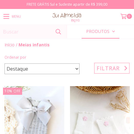
FRETE GRÁTIS Sul e Sudeste apartir de R$ 399,00
0
MENU
PRODUTOS
Início
/
Meias infantis
Ordenar por
FILTRAR
10
%
OFF