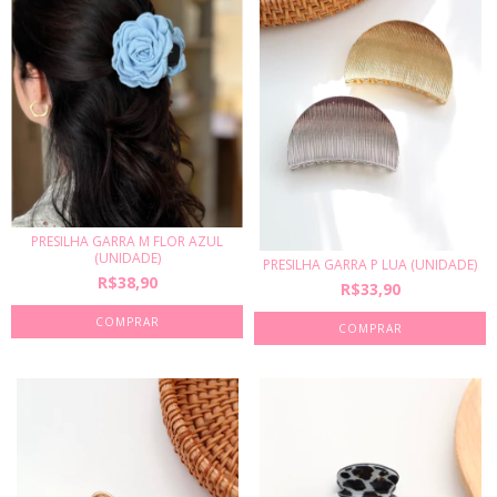
PRESILHA GARRA M FLOR AZUL
(UNIDADE)
PRESILHA GARRA P LUA (UNIDADE)
R$38,90
R$33,90
COMPRAR