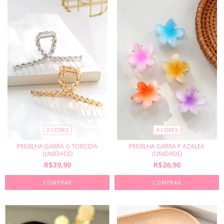
2 CORES
4 CORES
PRESILHA GARRA G TORCIDA
PRESILHA GARRA P AZALEA
(UNIDADE)
(UNIDADE)
R$39,90
R$26,90
COMPRAR
COMPRAR