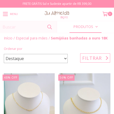
FRETE GRÁTIS Sul e Sudeste apartir de R$ 399,00
0
MENU
PRODUTOS
Início
/
Especial para mães
/
Semijóias banhadas a ouro 18K
Ordenar por
FILTRAR
48
%
OFF
56
%
OFF