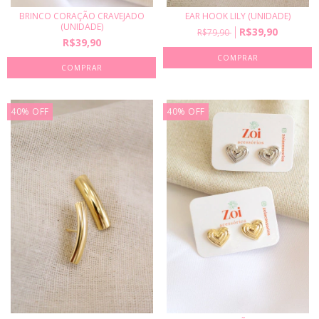
BRINCO CORAÇÃO CRAVEJADO
EAR HOOK LILY (UNIDADE)
(UNIDADE)
R$39,90
R$79,90
R$39,90
40
%
OFF
40
%
OFF