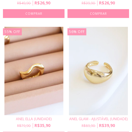
R$26,90
R$26,90
R$49,90
R$39,90
55
%
OFF
56
%
OFF
ANEL ELLA (UNIDADE)
ANEL GLAM - AJUSTÁVEL (UNIDADE)
R$35,90
R$39,90
R$79,90
R$89,90