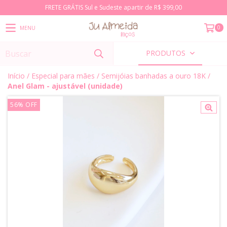
FRETE GRÁTIS Sul e Sudeste apartir de R$ 399,00
0
MENU
PRODUTOS
Início
/
Especial para mães
/
Semijóias banhadas a ouro 18K
/
Anel Glam - ajustável (unidade)
56
%
OFF