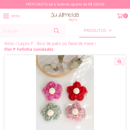
FRETE GRÁTIS Sul e Sudeste apartir de R$ 399,00
0
MENU
PRODUTOS
Início
/
Laços P - Bico de pato ou faixa de meia
/
Flor P Fofinha (unidade)