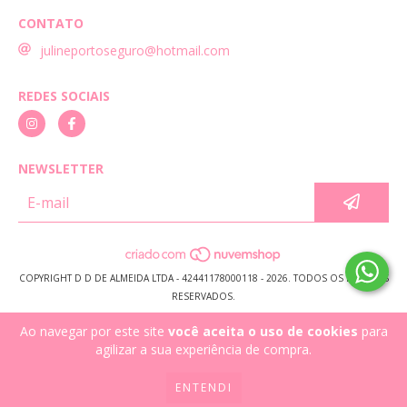
CONTATO
julineportoseguro@hotmail.com
REDES SOCIAIS
NEWSLETTER
COPYRIGHT D D DE ALMEIDA LTDA - 42441178000118 - 2026. TODOS OS DIREITOS
RESERVADOS.
Ao navegar por este site
você aceita o uso de cookies
para
agilizar a sua experiência de compra.
ENTENDI