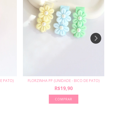
FLORZINHA PP (UNIDADE - BICO DE PATO)
HELENA PP
E PATO)
R$19,90
COMPRAR