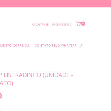
0
CADASTRE-SE
INICIAR SESSÃO
AMENTO CORREIOS
CONTATO PELO WHATSAPP
INFORMAÇÕES I
P LISTRADINHO (UNIDADE -
PATO)
0