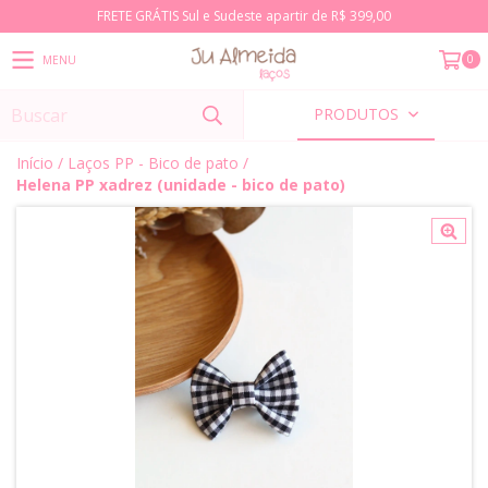
FRETE GRÁTIS Sul e Sudeste apartir de R$ 399,00
0
MENU
PRODUTOS
Início
/
Laços PP - Bico de pato
/
Helena PP xadrez (unidade - bico de pato)