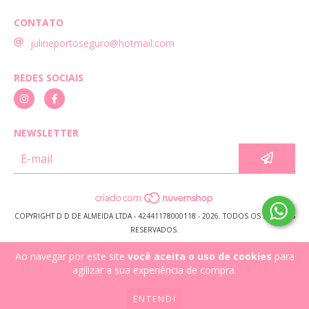
CONTATO
julineportoseguro@hotmail.com
REDES SOCIAIS
NEWSLETTER
COPYRIGHT D D DE ALMEIDA LTDA - 42441178000118 - 2026. TODOS OS DIREITOS
RESERVADOS.
Ao navegar por este site
você aceita o uso de cookies
para
agilizar a sua experiência de compra.
ENTENDI