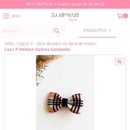
FRETE GRÁTIS Sul e Sudeste apartir de R$ 399,00
0
MENU
PRODUTOS
Início
/
Laços P - Bico de pato ou faixa de meia
/
Laço P Helena Xadrez (unidade)