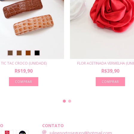
TIC TAC CROCO (UNIDADE)
FLOR ACETINADA VERMELHA (UNI
R$19,90
R$39,90
COMPRAR
TO
CONTATO
julineportoseguro@hotmail.com