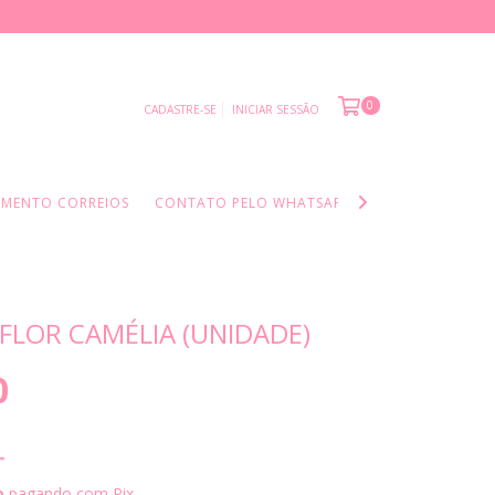
0
CADASTRE-SE
INICIAR SESSÃO
AMENTO CORREIOS
CONTATO PELO WHATSAPP
INFORMAÇÕES I
 FLOR CAMÉLIA (UNIDADE)
0
o
pagando com Pix