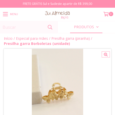
FRETE GRÁTIS Sul e Sudeste apartir de R$ 399,00
0
MENU
PRODUTOS
Início
/
Especial para mães
/
Presilha garra (piranha)
/
Presilha garra Borboletas (unidade)