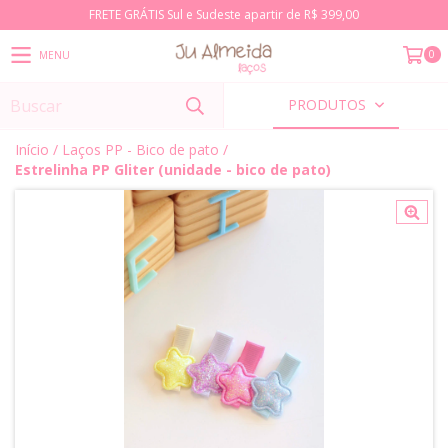
FRETE GRÁTIS Sul e Sudeste apartir de R$ 399,00
0
MENU
PRODUTOS
Início
/
Laços PP - Bico de pato
/
Estrelinha PP Gliter (unidade - bico de pato)