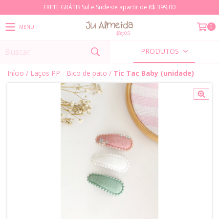
FRETE GRÁTIS Sul e Sudeste apartir de R$ 399,00
0
MENU
PRODUTOS
Início
/
Laços PP - Bico de pato
/
Tic Tac Baby (unidade)