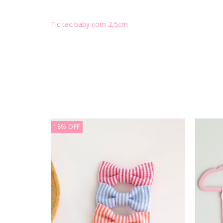
Tic tac baby com 2,5cm
18
%
OFF