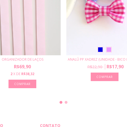
ANALÚ PP XADREZ (UNIDADE - BICO 
ORGANIZADOR DE LAÇOS
R$17,90
R$69,90
R$22,90
2
X DE
R$38,32
COMPRAR
TO
CONTATO