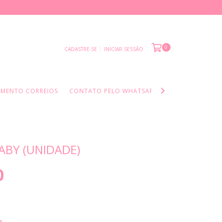
0
CADASTRE-SE
INICIAR SESSÃO
AMENTO CORREIOS
CONTATO PELO WHATSAPP
INFORMAÇÕES I
BABY (UNIDADE)
0