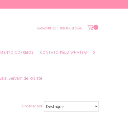
0
CADASTRE-SE
INICIAR SESSÃO
AMENTO CORREIOS
CONTATO PELO WHATSAPP
INFORMAÇÕES I
áveis. Servem de RN até
Ordenar por