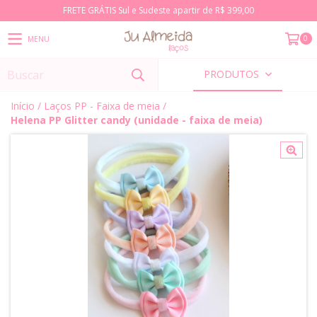
FRETE GRÁTIS Sul e Sudeste apartir de R$ 399,00
0
MENU
PRODUTOS
Início
/
Laços PP - Faixa de meia
/
Helena PP Glitter candy (unidade - faixa de meia)