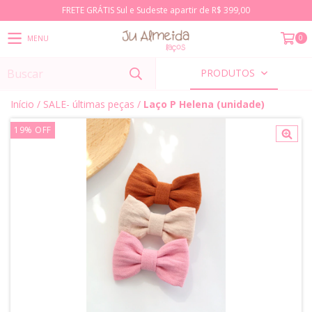
FRETE GRÁTIS Sul e Sudeste apartir de R$ 399,00
0
MENU
PRODUTOS
Início
/
SALE- últimas peças
/
Laço P Helena (unidade)
19
%
OFF