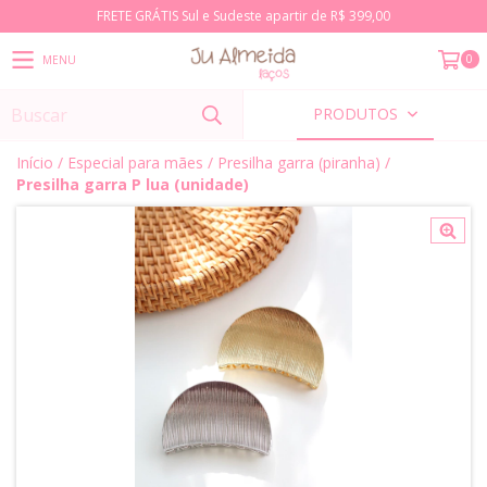
FRETE GRÁTIS Sul e Sudeste apartir de R$ 399,00
0
MENU
PRODUTOS
Início
/
Especial para mães
/
Presilha garra (piranha)
/
Presilha garra P lua (unidade)