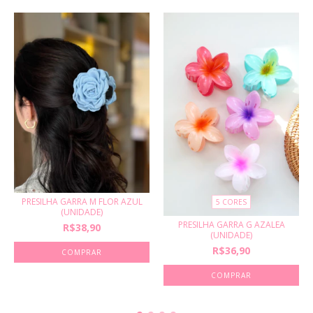
PRESILHA GARRA M FLOR AZUL
5 CORES
(UNIDADE)
PRESILHA GARRA G AZALEA
R$38,90
(UNIDADE)
R$36,90
COMPRAR