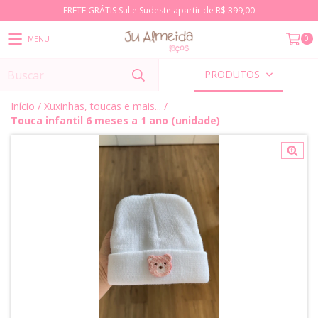
FRETE GRÁTIS Sul e Sudeste apartir de R$ 399,00
0
MENU
PRODUTOS
Início
/
Xuxinhas, toucas e mais...
/
Touca infantil 6 meses a 1 ano (unidade)