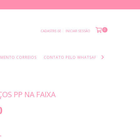
0
CADASTRE-SE
INICIAR SESSÃO
AMENTO CORREIOS
CONTATO PELO WHATSAPP
INFORMAÇÕES I
ÇOS PP NA FAIXA
0