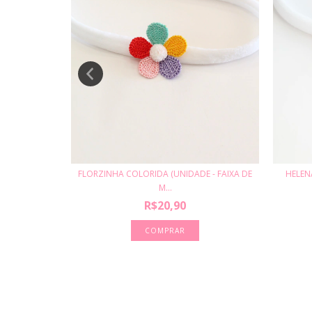
FLORZINHA COLORIDA (UNIDADE - FAIXA DE
IXA DE MEI...
HELENA
M...
90
R$20,90